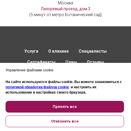
Москва
Лазоревый проезд, дом 3
(5 минут от метро Ботанический сад)
Услуги
О клинике
Специалисты
Сертификаты
Цены
Отзывы
Управление файлами cookie
Контакты
Имплантация
На сайте используются файлы cookie. Вы можете ознакомиться с
Политика в отношении персональных данных
политикой обработки файлов cookie
и настроить их
использование в настройках своего браузера.
© Все права защищены.
Принять все
Отклонить все